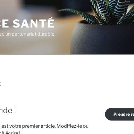
E SANTÉ
e un partenariat durable.
É
nde !
Prendre r
est votre premier article. Modifiez-le ou
 écrire !