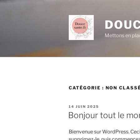
Aller
au
contenu
DOUC
principal
Mettons en plac
CATÉGORIE :
NON CLASS
PUBLIÉ
14 JUIN 2025
LE
Bonjour tout le mo
Bienvenue sur WordPress. Ceci 
supprimez-le, puis commencez à